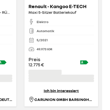
Renault - Kangoo E-TECH
ELECTRIC ESSENTIAL 27kWh - RÜCKFAHRKAMERA
Maxi 5-Sitzer Batteriekauf
Elektro
Automatik
5/2021
49.973
KM
Preis
12.775 €
Ich bin interessiert
RENAULT RETAIL GROUP DEUTSCHLAND GMBH
CARUNION GMBH BARSINGHAUSEN