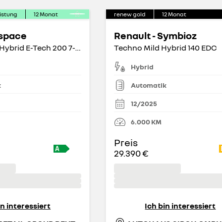
istung
12
Monat
renew gold
12
Monat
Espace
Renault - Symbioz
6 Techno Full Hybrid E-Tech 200 7- Sitzer
Techno Mild Hybrid 140 EDC
Hybrid
k
Automatik
12/2025
6.000
KM
Preis
29.390 €
in interessiert
Ich bin interessiert