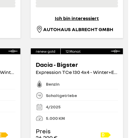
Ich bin interessiert
AUTOHAUS ALBRECHT GMBH
renew gold
12
Monat
Dacia - Bigster
TCe 160 INITIALE Automatik - Winter Paket
Expression TCe 130 4x4 - Winter+Easyp.Navi
Benzin
Schaltgetriebe
4/2025
5.000
KM
Preis
26.290 €