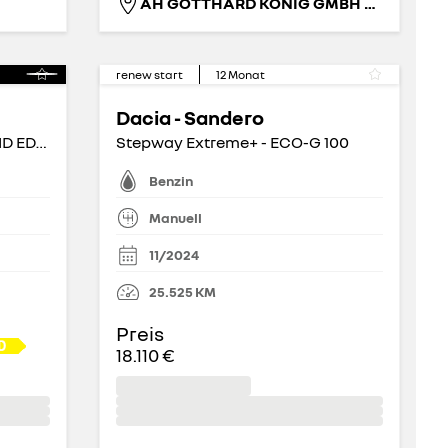
AH GOTTHARD KÖNIG GMBH FIL. ORANIENBURG
renew start
12
Monat
Dacia - Sandero
TECHNO TCe 140 MILD-HYBRID EDC - Apple CarPlay BT
Stepway Extreme+ - ECO-G 100
Benzin
Manuell
11/2024
25.525
KM
Preis
18.110 €