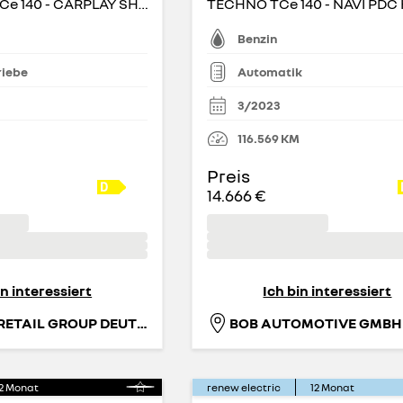
EVOLUTION TCe 140 - CARPLAY SHZ PDC
TECHNO TCe 140 - NAVI PDC
Benzin
riebe
Automatik
3/2023
116.569
KM
Preis
14.666 €
in interessiert
Ich bin interessiert
RENAULT RETAIL GROUP DEUTSCHLAND GMBH
BOB AUTOMOTIVE GMBH
2
Monat
renew electric
12
Monat