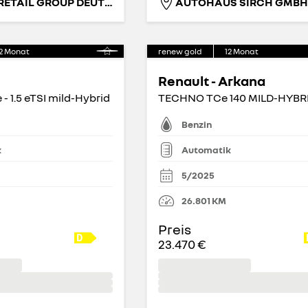
RENAULT RETAIL GROUP DEUTSCHLAND GMBH
AUTOHAUS SIRCH GMBH
2
Monat
renew gold
12
Monat
Renault - Arkana
 - 1.5 eTSI mild-Hybrid
Benzin
k
Automatik
5/2025
26.801
KM
Preis
23.470 €