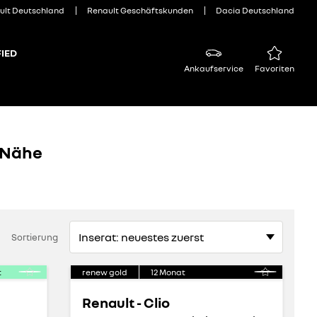
ult Deutschland
Renault Geschäftskunden
Dacia Deutschland
IED
Ankaufservice
Favoriten
 Nähe
Sortierung
t
renew gold
12
Monat
Renault - Clio