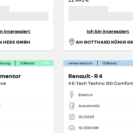
in interessiert
Ich bin interessiert
N HESS GMBH
istung
12
Monat
renew electric
12
Monat
rmentor
Renault - R 4
ive
Elektro
k
Automatik
10/2025
10.000
KM