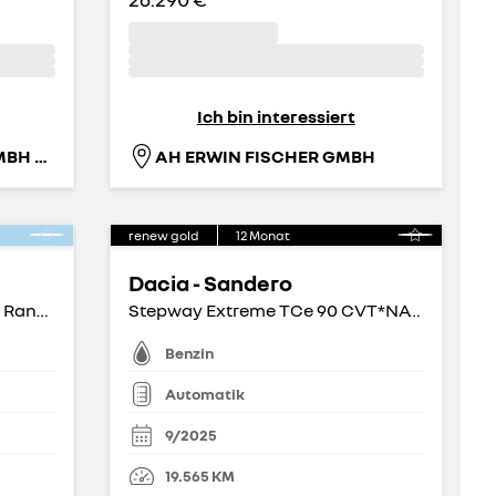
Ich bin interessiert
AH GOTTHARD KÖNIG GMBH FIL. ZOSSEN
AH ERWIN FISCHER GMBH
renew gold
12
Monat
Dacia - Sandero
4 E-Tech Techno 150 Comfort Range ele. Heckkl.
Stepway Extreme TCe 90 CVT*NAVI*GLASDACH*
Benzin
Automatik
9/2025
19.565
KM