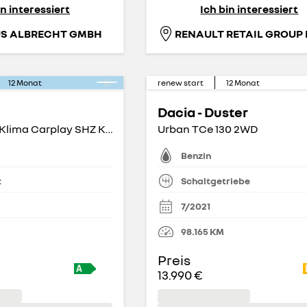
in interessiert
Ich bin interessiert
S ALBRECHT GMBH
12
Monat
renew start
12
Monat
Dacia - Duster
BASE 42 kWh Klima Carplay SHZ Kamera
Urban TCe 130 2WD
Benzin
k
Schaltgetriebe
7/2021
98.165
KM
Preis
13.990 €