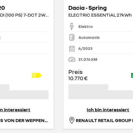
20
Dacia - Spring
(MY25) 1.0 T-GDI (100 PS) 7-DCT 2WD Prime
Elektro
k
Automatik
6/2023
31.076
KM
Preis
10.770 €
in interessiert
Ich bin interessiert
AUTOHAUS VON DER WEPPEN GMBH & CO. KG