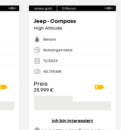
renew gold
12
Monat
Jeep - Compass
High Altitude
Benzin
Schaltgetriebe
11/2023
40.178
KM
Preis
25.999 €
Ich bin interessiert