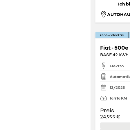
3
4
Ich b
(
346
)
(
697
)
AUTOHAU
5
(
6.365
)
renew electric
Kofferraumvolumen (Liter)
Fiat - 500e
0 Liter
2.300 Liter
Elektro
Automati
12/2023
16.916
KM
Preis
24.999 €