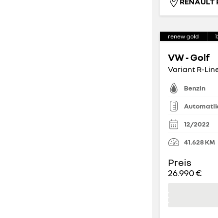
0
2
(
24
)
(
165
)
3
4
renew gold
1
(
226
)
(
783
)
VW - Golf
5
6
Variant R-Line
(
5.997
)
(
17
)
Benzin
7
8
(
214
)
(
62
)
Automati
12/2022
9
(
21
)
41.628
KM
Preis
Anzahl der Türen
26.990 €
0
2
(
9
)
(
78
)