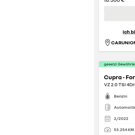
Ich b
CARUNIO
gesetzl. Gewährle
Cupra - Fo
VZ 2.0 TSI 4Dr
Benzin
Automati
2/2022
53.254
KM