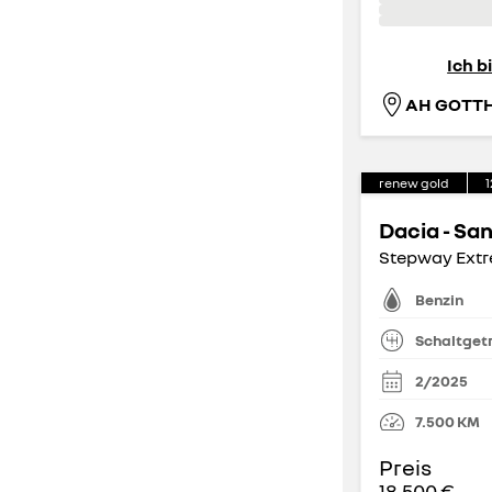
Ich b
renew gold
1
Dacia - Sa
Stepway Extr
Benzin
Schaltget
2/2025
7.500
KM
Preis
18.500 €