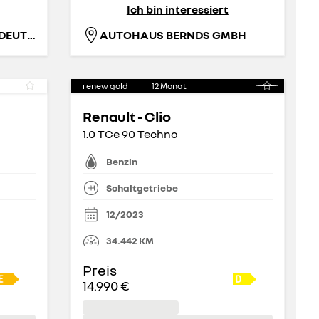
Ich bin interessiert
RENAULT RETAIL GROUP DEUTSCHLAND GMBH
AUTOHAUS BERNDS GMBH
renew gold
12
Monat
Renault - Clio
1.0 TCe 90 Techno
Benzin
Schaltgetriebe
12/2023
34.442
KM
Preis
14.990 €