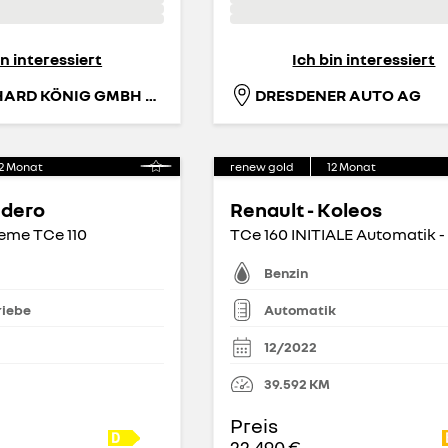
in interessiert
Ich bin interessiert
AH GOTTHARD KÖNIG GMBH FIL. ORANIENBURG
DRESDENER AUTO AG
2
Monat
renew gold
12
Monat
ndero
Renault - Koleos
eme TCe 110
Benzin
riebe
Automatik
12/2022
39.592
KM
Preis
22.490 €