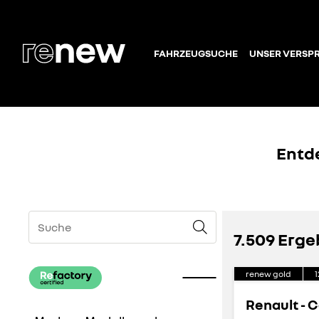
FAHRZEUGSUCHE
UNSER VERSP
Entd
7.509 Erge
renew gold
1
Renault - 