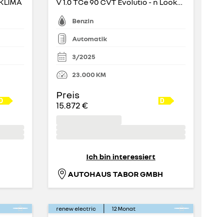
 KLIMA
V 1.0 TCe 90 CVT Evolutio - n LookP+ PDC Temp Evolution
Benzin
Automatik
3/2025
23.000
KM
Preis
15.872 €
Ich bin interessiert
AUTOHAUS TABOR GMBH
renew electric
12
Monat