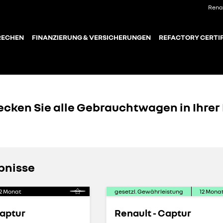
Rena
RECHEN
FINANZIERUNG & VERSICHERUNGEN
REFACTORY CERTIF
ecken Sie alle Gebrauchtwagen in Ihrer
bnisse
2
Monat
gesetzl. Gewährleistung
12
Mona
Captur
Renault - Captur