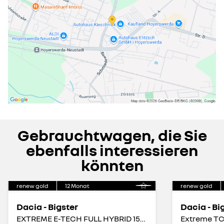
Gebrauchtwagen, die Sie
ebenfalls interessieren
könnten
renew gold
12
Monat
renew gold
Dacia - Bigster
Dacia - Bi
EXTREME E-TECH FULL HYBRID 155 - AHK ABNEHMBAR