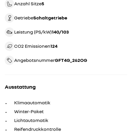
Anzahl Sitze
5
Getriebe
schaltgetriebe
Leistung (PS/kW)
140/103
CO2 Emissionen
124
Angebotsnummer
GFT4G_262OG
Ausstattung
Klimaautomatik
Winter-Paket
Lichtautomatik
Reifendruckkontrolle