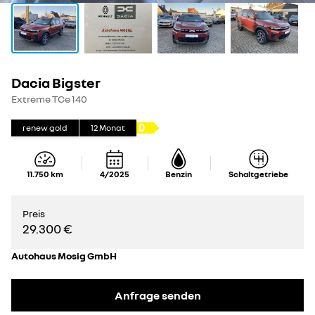
Dacia Bigster
Extreme TCe 140
renew gold
12
Monat
11.750
km
4/2025
Benzin
Schaltgetriebe
Preis
29.300 €
Autohaus Mosig GmbH
Anfrage senden