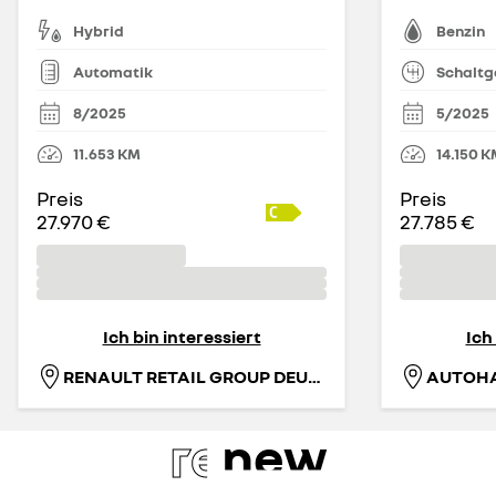
Hybrid
Benzin
Automatik
Schaltg
8/2025
5/2025
11.653
KM
14.150
K
Preis
Preis
27.970 €
27.785 €
Ich bin interessiert
Ich
RENAULT RETAIL GROUP DEUTSCHLAND GMBH
re
new