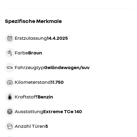
Spezifische Merkmale
Erstzulassung
14.4.2025
Farbe
braun
Fahrzeugtyp
geländewagen/suv
Kilometerstand
11.750
Kraftstoff
Benzin
Ausstattung
Extreme TCe 140
Anzahl Türen
5