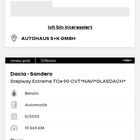
Ich bin interessiert
AUTOHAUS S+K GMBH
renew gold
12
Monat
Dacia - Sandero
Stepway Extreme TCe 90 CVT*NAVI*GLASDACH*
Benzin
Automatik
9/2025
19.565
KM