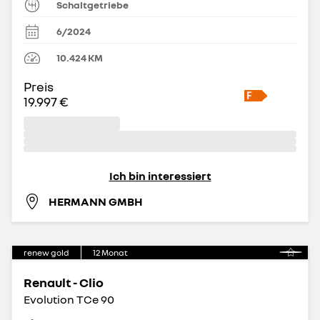
Schaltgetriebe
6/2024
10.424
KM
Preis
19.997 €
Ich bin interessiert
HERMANN GMBH
renew gold
12
Monat
Renault - Clio
Evolution TCe 90