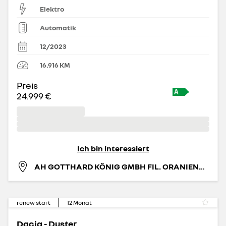
Elektro
Automatik
12/2023
16.916
KM
Preis
24.999 €
Ich bin interessiert
AH GOTTHARD KÖNIG GMBH FIL. ORANIENBURG
renew start
12
Monat
Dacia - Duster