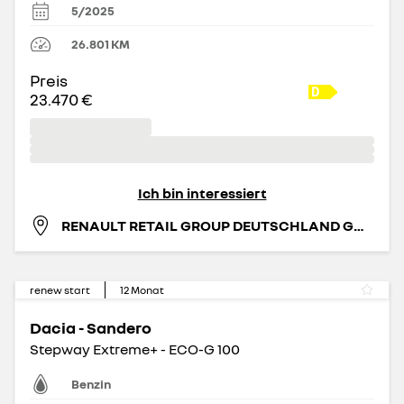
5/2025
26.801
KM
Preis
23.470 €
Ich bin interessiert
RENAULT RETAIL GROUP DEUTSCHLAND GMBH
renew start
12
Monat
Dacia - Sandero
Stepway Extreme+ - ECO-G 100
Benzin