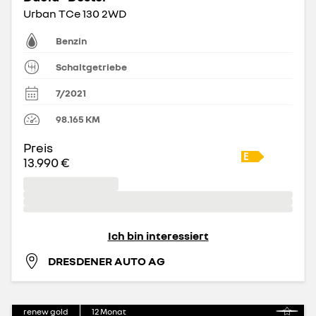
Urban TCe 130 2WD
Benzin
Schaltgetriebe
7/2021
98.165
KM
Preis
13.990 €
Ich bin interessiert
DRESDENER AUTO AG
renew gold
12
Monat