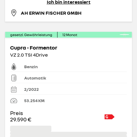
Ich bin interessiert
AH ERWIN FISCHER GMBH
gesetzl. Gewährleistung
12
Monat
Cupra - Formentor
VZ 2.0 TSI 4Drive
Benzin
Automatik
2/2022
53.254
KM
Preis
29.590 €