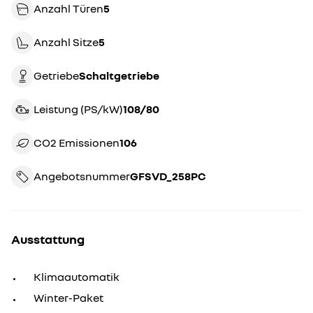
Anzahl Türen
5
Anzahl Sitze
5
Getriebe
schaltgetriebe
Leistung (PS/kW)
108/80
CO2 Emissionen
106
Angebotsnummer
GFSVD_258PC
Ausstattung
Klimaautomatik
Winter-Paket