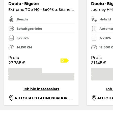
Dacia - Bigster
Dacia - Bi
Extreme TCe 140 - 360°Ka. Sitzheizung Navi
Journey HYB
Benzin
Hybrid
Schaltgetriebe
Automa
5/2025
7/2025
14.150
KM
12.500
Preis
Preis
27.785 €
31.145 €
Ich bin interessiert
Ich
AUTOHAUS FAHNENBRUCK GMBH