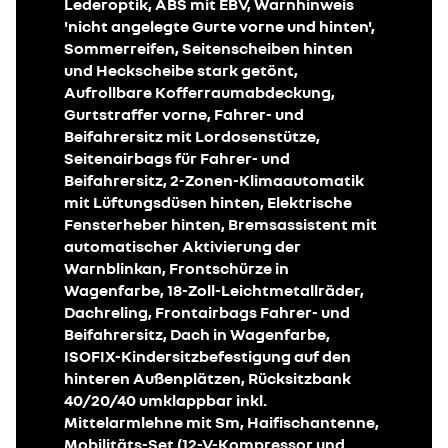
Lederoptik, ABS mit EBV, Warnhinweis
'nicht angelegte Gurte vorne und hinten',
Sommerreifen, Seitenscheiben hinten
und Heckscheibe stark getönt,
Aufrollbare Kofferraumabdeckung,
Gurtstraffer vorne, Fahrer- und
Beifahrersitz mit Lordosenstütze,
Seitenairbags für Fahrer- und
Beifahrersitz, 2-Zonen-Klimaautomatik
mit Lüftungsdüsen hinten, Elektrische
Fensterheber hinten, Bremsassistent mit
automatischer Aktivierung der
Warnblinkan, Frontschürze in
Wagenfarbe, 18-Zoll-Leichtmetallräder,
Dachreling, Frontairbags Fahrer- und
Beifahrersitz, Dach in Wagenfarbe,
ISOFIX-Kindersitzbefestigung auf den
hinteren Außenplätzen, Rücksitzbank
40/20/40 umklappbar inkl.
Mittelarmlehne mit Sm, Haifischantenne,
Mobilitäts-Set (12-V-Kompressor und