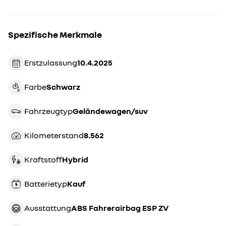
Spezifische Merkmale
Erstzulassung
10.4.2025
Farbe
schwarz
Fahrzeugtyp
geländewagen/suv
Kilometerstand
8.562
Kraftstoff
Hybrid
Batterietyp
Kauf
Ausstattung
ABS Fahrerairbag ESP ZV