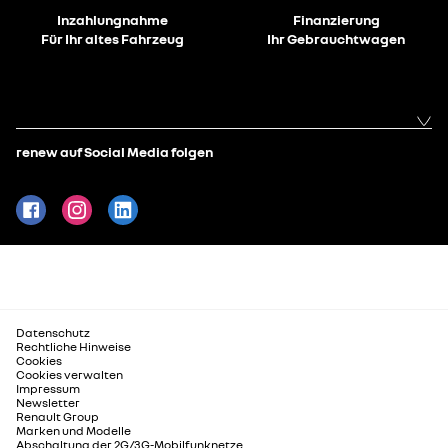
Inzahlungnahme
Finanzierung
Für Ihr altes Fahrzeug
Ihr Gebrauchtwagen
renew auf Social Media folgen
Datenschutz
Rechtliche Hinweise
Cookies
Cookies verwalten
Impressum
Newsletter
Renault Group
Marken und Modelle
Abschaltung der 2G/3G-Mobilfunknetze