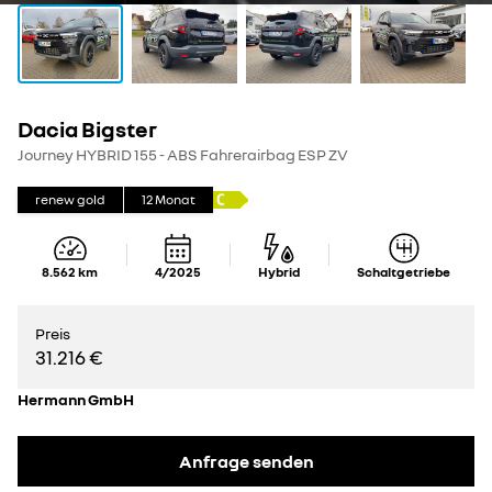
Dacia Bigster
Journey HYBRID 155 - ABS Fahrerairbag ESP ZV
renew gold
12
Monat
8.562
km
4/2025
Hybrid
Schaltgetriebe
Preis
31.216 €
Hermann GmbH
Anfrage senden