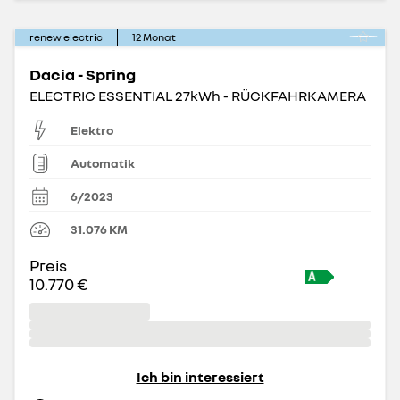
renew electric
12
Monat
Dacia - Spring
ELECTRIC ESSENTIAL 27kWh - RÜCKFAHRKAMERA
Elektro
Automatik
6/2023
31.076
KM
Preis
10.770 €
Ich bin interessiert