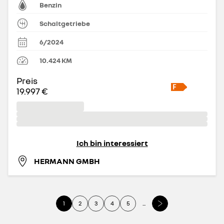
Benzin
Schaltgetriebe
6/2024
10.424
KM
Preis
19.997 €
Ich bin interessiert
HERMANN GMBH
1
2
3
4
5
...