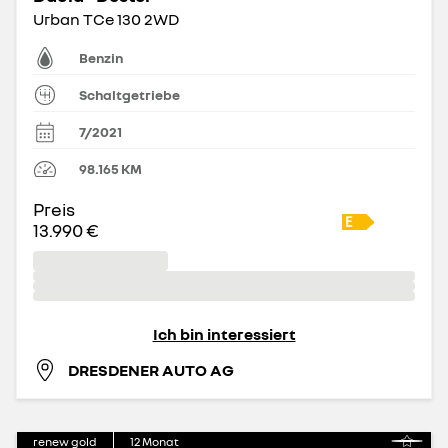
Urban TCe 130 2WD
Benzin
Schaltgetriebe
7/2021
98.165
KM
Preis
13.990 €
Ich bin interessiert
DRESDENER AUTO AG
renew gold
12
Monat