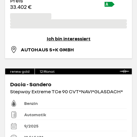
Preis
33.402 €
Ich bin interessiert
AUTOHAUS S+K GMBH
renew gold
12
Monat
Dacia - Sandero
Stepway Extreme TCe 90 CVT*NAVI*GLASDACH*
Benzin
Automatik
9/2025