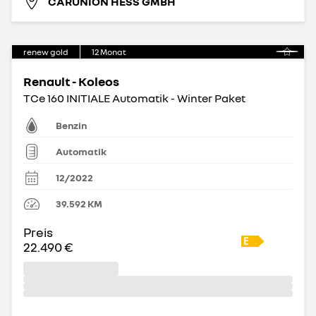
CARUNION HESS GMBH
renew gold
12
Monat
Renault - Koleos
TCe 160 INITIALE Automatik - Winter Paket
Benzin
Automatik
12/2022
39.592
KM
Preis
22.490 €