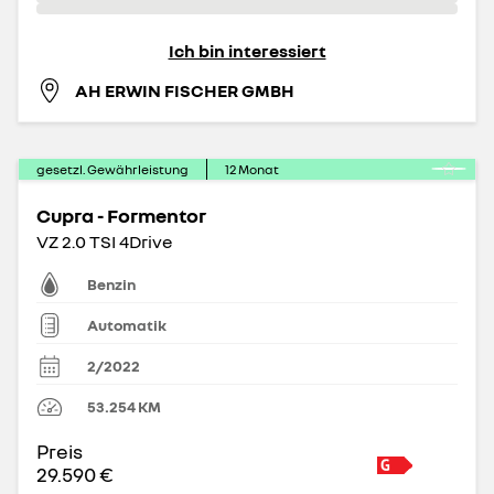
Ich bin interessiert
AH ERWIN FISCHER GMBH
gesetzl. Gewährleistung
12
Monat
Cupra - Formentor
VZ 2.0 TSI 4Drive
Benzin
Automatik
2/2022
53.254
KM
Preis
29.590 €