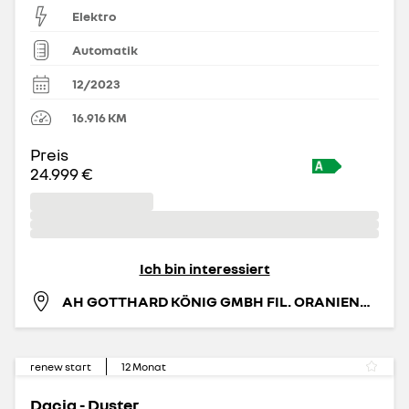
Elektro
Automatik
12/2023
16.916
KM
Preis
24.999 €
Ich bin interessiert
AH GOTTHARD KÖNIG GMBH FIL. ORANIENBURG
renew start
12
Monat
Dacia - Duster