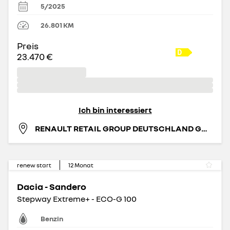
5/2025
26.801
KM
Preis
23.470 €
Ich bin interessiert
RENAULT RETAIL GROUP DEUTSCHLAND GMBH
renew start
12
Monat
Dacia - Sandero
Stepway Extreme+ - ECO-G 100
Benzin