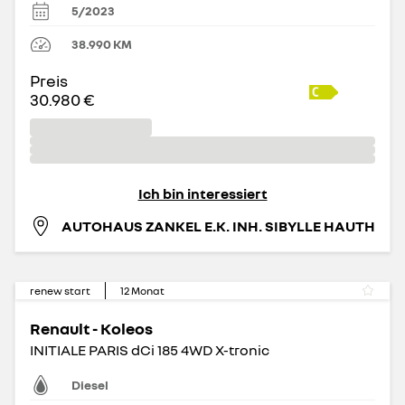
5/2023
38.990
KM
Preis
30.980 €
Ich bin interessiert
AUTOHAUS ZANKEL E.K. INH. SIBYLLE HAUTH
renew start
12
Monat
Renault - Koleos
INITIALE PARIS dCi 185 4WD X-tronic
Diesel