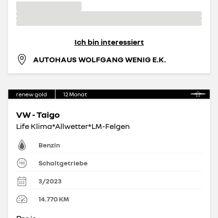
Ich bin interessiert
AUTOHAUS WOLFGANG WENIG E.K.
renew gold
12
Monat
VW - Taigo
Life Klima*Allwetter*LM-Felgen
Benzin
Schaltgetriebe
3/2023
14.770
KM