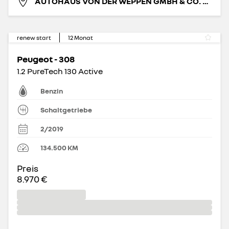
AUTOHAUS VON DER WEPPEN GMBH & CO. KG
renew start
12
Monat
Peugeot - 308
1.2 PureTech 130 Active
Benzin
Schaltgetriebe
2/2019
134.500
KM
Preis
8.970 €