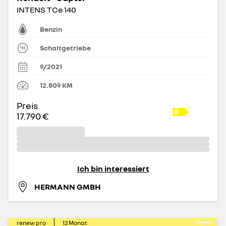
INTENS TCe 140
Benzin
Schaltgetriebe
9/2021
12.809
KM
Preis
17.790 €
Ich bin interessiert
HERMANN GMBH
renew pro
12
Monat