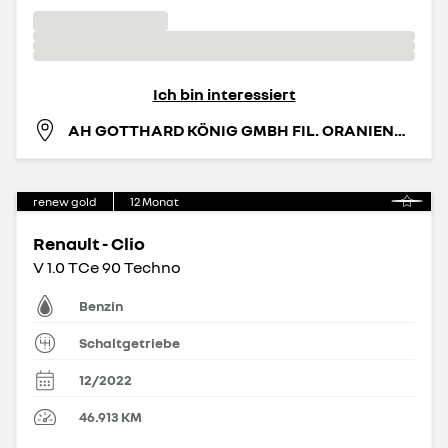
Ich bin interessiert
AH GOTTHARD KÖNIG GMBH FIL. ORANIENBURG
renew gold
12
Monat
Renault - Clio
V 1.0 TCe 90 Techno
Benzin
Schaltgetriebe
12/2022
46.913
KM