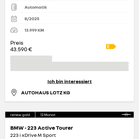
Automatik
8/2025
13.999
KM
Preis
43.590 €
Ich bin interessiert
AUTOHAUS LOTZ KG
renew gold
12
Monat
BMW - 223 Active Tourer
223 i xDrive M Sport