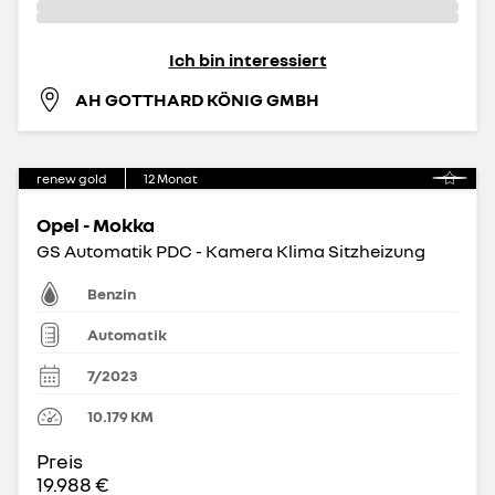
Ich bin interessiert
AH GOTTHARD KÖNIG GMBH
renew gold
12
Monat
Opel - Mokka
GS Automatik PDC - Kamera Klima Sitzheizung
Benzin
Automatik
7/2023
10.179
KM
Preis
19.988 €