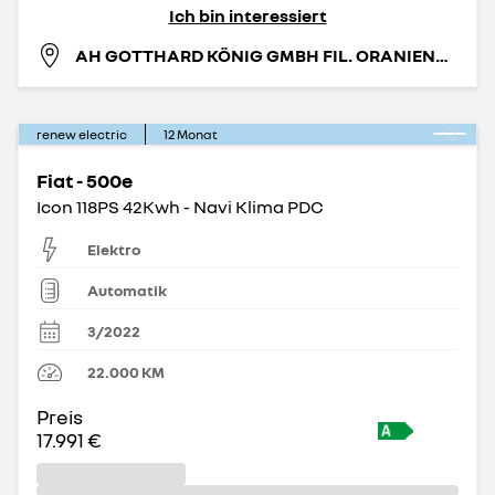
Ich bin interessiert
AH GOTTHARD KÖNIG GMBH FIL. ORANIENBURG
renew electric
12
Monat
Fiat - 500e
Icon 118PS 42Kwh - Navi Klima PDC
Elektro
Automatik
3/2022
22.000
KM
Preis
17.991 €