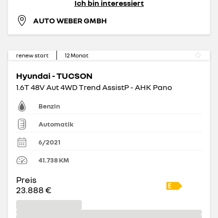
Ich bin interessiert
AUTO WEBER GMBH
renew start
12
Monat
Hyundai - TUCSON
1.6T 48V Aut 4WD Trend AssistP - AHK Pano
Benzin
Automatik
6/2021
41.738
KM
Preis
23.888 €