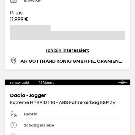
8.696
KM
Preis
11.999 €
Ich bin interessiert
AH GOTTHARD KÖNIG GMBH FIL. ORANIENBURG
renew gold
12
Monat
Dacia - Jogger
Extreme HYBRID 140 - ABS Fahrerairbag ESP ZV
Hybrid
Schaltgetriebe