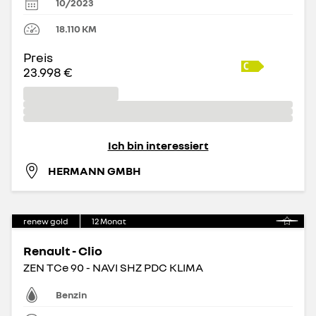
10/2023
18.110
KM
Preis
23.998 €
Ich bin interessiert
HERMANN GMBH
renew gold
12
Monat
Renault - Clio
ZEN TCe 90 - NAVI SHZ PDC KLIMA
Benzin