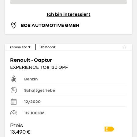
Ich bin interessiert
BOB AUTOMOTIVE GMBH
renew start
12
Monat
Renault - Captur
EXPERIENCE TCe 130 GPF
Benzin
Schaltgetriebe
12/2020
112.100
KM
Preis
13.490 €