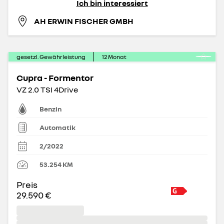
Ich bin interessiert
AH ERWIN FISCHER GMBH
gesetzl. Gewährleistung
12
Monat
Cupra - Formentor
VZ 2.0 TSI 4Drive
Benzin
Automatik
2/2022
53.254
KM
Preis
29.590 €