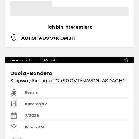
Ich bin interessiert
AUTOHAUS S+K GMBH
renew gold
12
Monat
Dacia - Sandero
Stepway Extreme TCe 90 CVT*NAVI*GLASDACH*
Benzin
Automatik
9/2025
19.565
KM