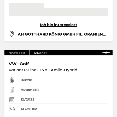
Ich bin interessiert
AH GOTTHARD KÖNIG GMBH FIL. ORANIENBURG
renew gold
12
Monat
VW - Golf
Variant R-Line - 1.5 eTSI mild-Hybrid
Benzin
Automatik
12/2022
41.628
KM