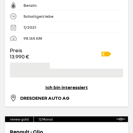
Benzin
Schaltgetriebe
7/2021
98.165
KM
Preis
13.990 €
Ich bin interessiert
DRESDENER AUTO AG
renew gold
12
Monat
Renault - Clio