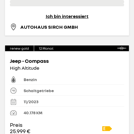
Ich bin interessiert
AUTOHAUS SIRCH GMBH
renew gold
12
Monat
Jeep - Compass
High Altitude
Benzin
Schaltgetriebe
11/2023
40.178
KM
Preis
25.999 €