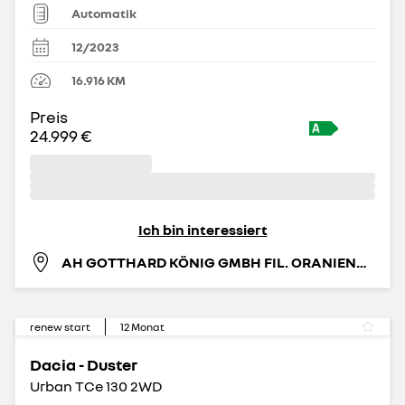
Automatik
12/2023
16.916
KM
Preis
24.999 €
Ich bin interessiert
AH GOTTHARD KÖNIG GMBH FIL. ORANIENBURG
renew start
12
Monat
Dacia - Duster
Urban TCe 130 2WD