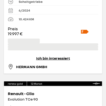
Schaltgetriebe
6/2024
10.424
KM
Preis
19.997 €
Ich bin interessiert
HERMANN GMBH
renew gold
12
Monat
Renault - Clio
Evolution TCe 90