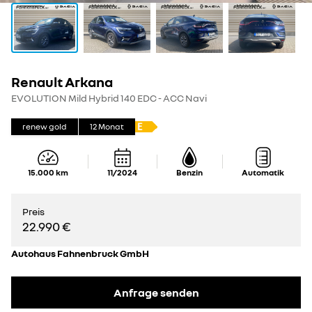
Renault Arkana
EVOLUTION Mild Hybrid 140 EDC - ACC Navi
renew gold
12
Monat
15.000
km
11/2024
Benzin
Automatik
Preis
22.990 €
Autohaus Fahnenbruck GmbH
Anfrage senden