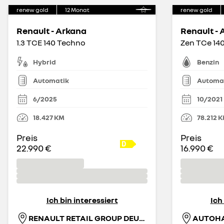
renew gold
12
Monat
renew gold
Renault - Arkana
Renault -
1.3 TCE 140 Techno
Zen TCe 14
Hybrid
Benzin
Automatik
Automa
6/2025
10/2021
18.427
KM
78.212
K
Preis
Preis
22.990 €
16.990 €
Ich bin interessiert
Ich
RENAULT RETAIL GROUP DEUTSCHLAND GMBH
AUTOHA