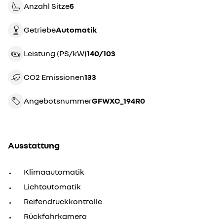
Anzahl Sitze
5
Getriebe
automatik
Leistung (PS/kW)
140/103
CO2 Emissionen
133
Angebotsnummer
GFWXC_194R0
Ausstattung
Klimaautomatik
Lichtautomatik
Reifendruckkontrolle
Rückfahrkamera