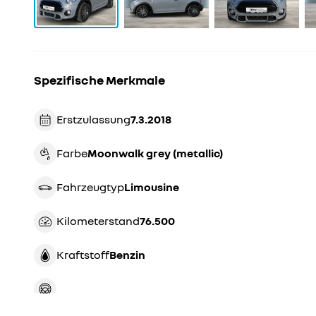
Spezifische Merkmale
Erstzulassung
7.3.2018
Farbe
moonwalk grey (metallic)
Fahrzeugtyp
limousine
Kilometerstand
76.500
Kraftstoff
Benzin