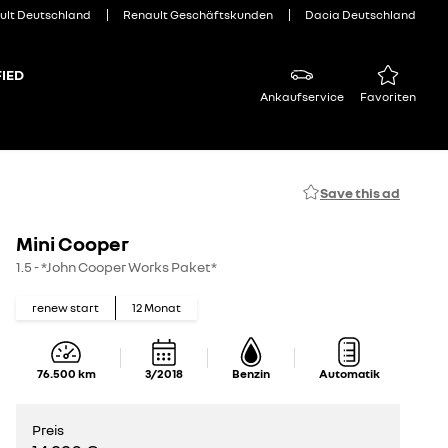
ult Deutschland
Renault Geschäftskunden
Dacia Deutschland
IED
Ankaufservice
Favoriten
Save this ad
Mini Cooper
1.5 - *John Cooper Works Paket*
renew start
12
Monat
76.500
km
3/2018
Benzin
Automatik
Preis