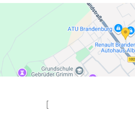
re
new