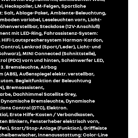
 Heckspoiler, LM-Felgen, Sportliche
 Salt, Ablage-Paket, Ambiente-Beleuchtung,
boden variabel, Leseleuchten vorn, Licht-
höhenverstellbar, Steckdose (12V-Anschluß)
ument mit LED-Ring, Fahrassistenz-System:
ug, HiFi-Lautsprechersystem Harman-Kardon,
ontrol, Lenkrad (Sport/Leder), Licht- und
chwarz), MINI Connected (Schnittstelle),
ol (PDC) vorn und hinten, Scheinwerfer LED,
3. Bremsleuchte, Airbag
 (ABS), Außenspiegel elektr. verstellbar,
Autom. Begleitfunktion der Beleuchtung
), Bremsassistent,
be, Dachhimmel Satellite Grey,
 Dynamische Bremsleuchte, Dynamische
ions Control (DTC), Elektron.
tial, Erste Hilfe-Kasten / Verbandkasten,
ten Blinkern, Fensterheber elektrisch vorn,
en), Start/Stop-Anlage (Funktion), Griffleiste
heibenwischer, Innenausstattung: Color-Line