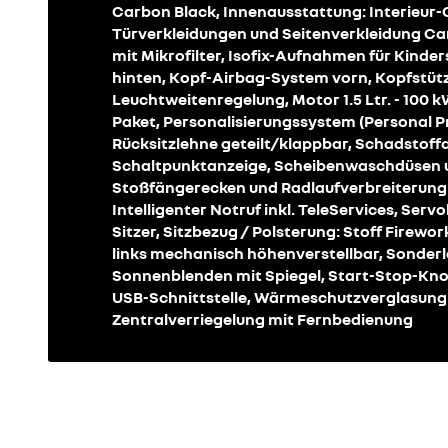
Carbon Black, Innenausstattung: Interieur-
Türverkleidungen und Seitenverkleidung Ca
mit Mikrofilter, Isofix-Aufnahmen für Kinder
hinten, Kopf-Airbag-System vorn, Kopfstütz
Leuchtweitenregelung, Motor 1.5 Ltr. - 100 
Paket, Personalisierungssystem (Personal Pr
Rücksitzlehne geteilt/klappbar, Schadstof
Schaltpunktanzeige, Scheibenwaschdüsen un
Stoßfängerecken und Radlaufverbreiterung 
Intelligenter Notruf inkl. TeleServices, Ser
Sitzer, Sitzbezug / Polsterung: Stoff Firewor
links mechanisch höhenverstellbar, Sonder
Sonnenblenden mit Spiegel, Start-Stop-Knop
USB-Schnittstelle, Wärmeschutzverglasung
Zentralverriegelung mit Fernbedienung