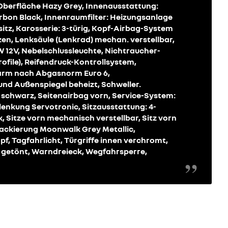
Oberfläche Hazy Grey, Innenausstattung:
rbon Black, Innenraumfilter: Heizungsanlage
sitz, Karosserie: 3-türig, Kopf-Airbag-System
en, Lenksäule (Lenkrad) mechan. verstellbar,
kW 12V, Nebelschlussleuchte, Nichtraucher-
ofile), Reifendruck-Kontrollsystem,
farm nach Abgasnorm Euro 6,
d Außenspiegel beheizt, Schweller.
schwarz, Seitenairbag vorn, Service-System:
volenkung Servotronic, Sitzausstattung: 4-
k, Sitze vorn mechanisch verstellbar, Sitz vorn
lackierung Moonwalk Grey Metallic,
f, Tagfahrlicht, Türgriffe innen verchromt,
 getönt, Warndreieck, Wegfahrsperre,