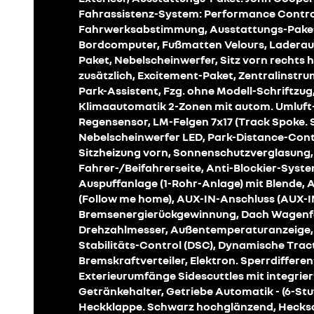
Fahrassistenz-System: Performance Control,
Fahrwerksabstimmung, Ausstattungs-Paket:
Bordcomputer, Fußmatten Velours, Laderaum
Paket, Nebelscheinwerfer, Sitz vorn rechts 
zusätzlich, Excitement-Paket, Zentralinstr
Park-Assistent, Fzg. ohne Modell-Schriftz
Klimaautomatik 2-Zonen mit autom. Umluft-C
Regensensor, LM-Felgen 7x17 (Track Spoke. S
Nebelscheinwerfer LED, Park-Distance-Contr
Sitzheizung vorn, Sonnenschutzverglasung, 
Fahrer-/Beifahrerseite, Anti-Blockier-System
Auspuffanlage (1-Rohr-Anlage) mit Blende, 
(Follow me home), AUX-IN-Anschluss (AUX-IN
Bremsenergierückgewinnung, Dach Wagenfar
Drehzahlmesser, Außentemperaturanzeige,
Stabilitäts-Control (DSC), Dynamische Tract
Bremskraftverteiler, Elektron. Sperrdifferen
Exterieurumfänge Sidescuttles mit integrier
Getränkehalter, Getriebe Automatik - (6-Stuf
Heckklappe. Schwarz hochglänzend, Hecksc