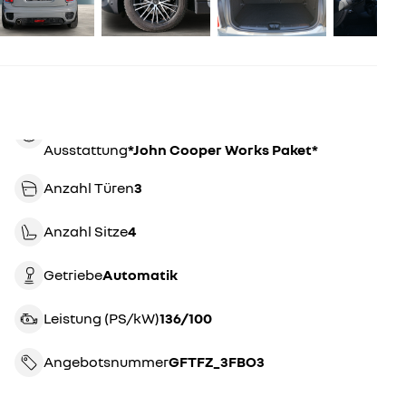
Ausstattung
*John Cooper Works Paket*
Anzahl Türen
3
Anzahl Sitze
4
Getriebe
automatik
Leistung (PS/kW)
136/100
Angebotsnummer
GFTFZ_3FBO3