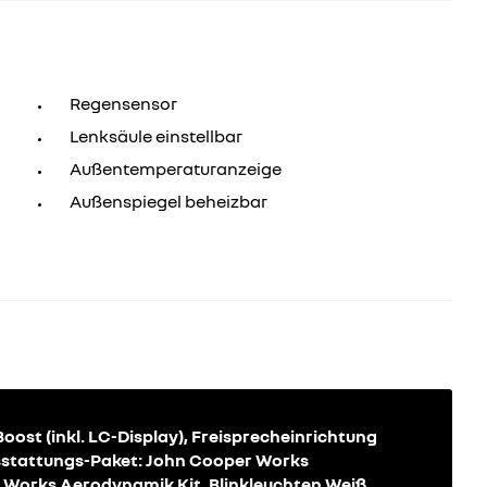
Regensensor
Lenksäule einstellbar
Außentemperaturanzeige
Außenspiegel beheizbar
ost (inkl. LC-Display), Freisprecheinrichtung
usstattungs-Paket: John Cooper Works
 Works Aerodynamik Kit, Blinkleuchten Weiß,