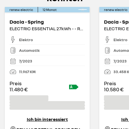
renew electric
12
Monat
renew electric
Dacia - Spring
Dacia - Sp
ELECTRIC ESSENTIAL 27kWh - - RÜCKFAHRKAMERA
Elektro
Elektro
Automatik
Automa
7/2023
7/2023
11.967
KM
33.458
Preis
Preis
11.480 €
10.580 €
Ich bin interessiert
Ich