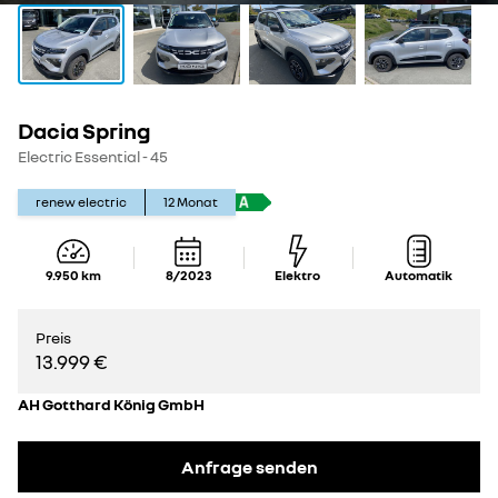
Dacia Spring
Electric Essential - 45
renew electric
12
Monat
9.950
km
8/2023
Elektro
Automatik
Preis
13.999 €
AH Gotthard König GmbH
Anfrage senden