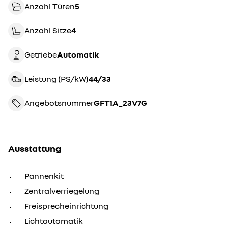
Anzahl Türen
5
Anzahl Sitze
4
Getriebe
automatik
Leistung (PS/kW)
44/33
Angebotsnummer
GFT1A_23V7G
Ausstattung
Pannenkit
Zentralverriegelung
Freisprecheinrichtung
Lichtautomatik