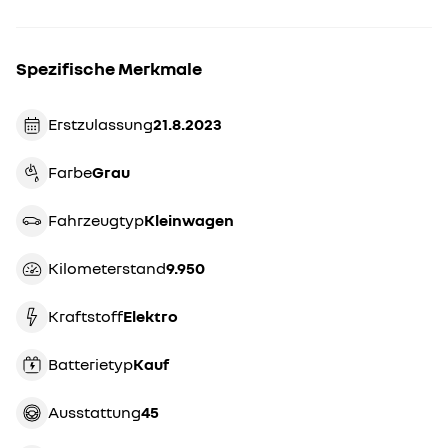
Spezifische Merkmale
Erstzulassung
21.8.2023
Farbe
grau
Fahrzeugtyp
kleinwagen
Kilometerstand
9.950
Kraftstoff
Elektro
Batterietyp
Kauf
Ausstattung
45