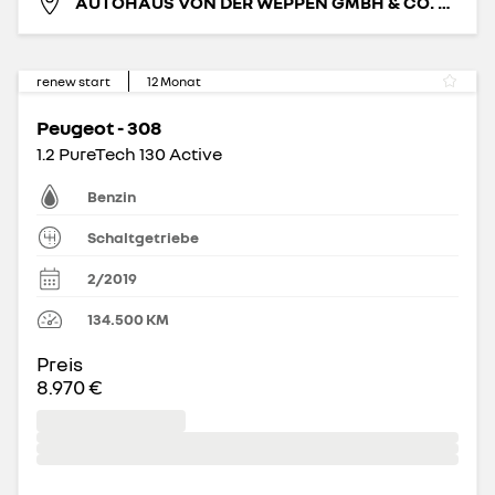
AUTOHAUS VON DER WEPPEN GMBH & CO. KG
renew start
12
Monat
Peugeot - 308
1.2 PureTech 130 Active
Benzin
Schaltgetriebe
2/2019
134.500
KM
Preis
8.970 €