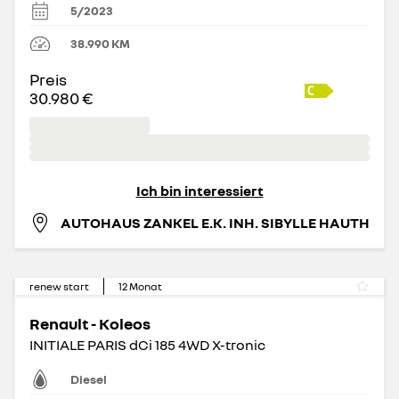
5/2023
38.990
KM
Preis
30.980 €
Ich bin interessiert
AUTOHAUS ZANKEL E.K. INH. SIBYLLE HAUTH
renew start
12
Monat
Renault - Koleos
INITIALE PARIS dCi 185 4WD X-tronic
Diesel