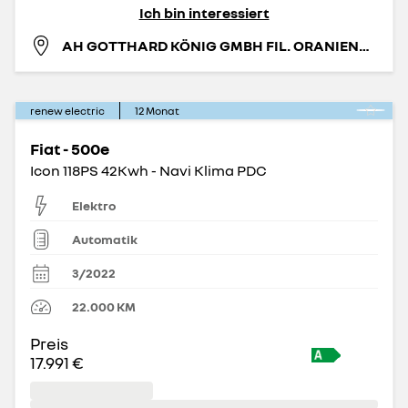
Ich bin interessiert
AH GOTTHARD KÖNIG GMBH FIL. ORANIENBURG
renew electric
12
Monat
Fiat - 500e
Icon 118PS 42Kwh - Navi Klima PDC
Elektro
Automatik
3/2022
22.000
KM
Preis
17.991 €