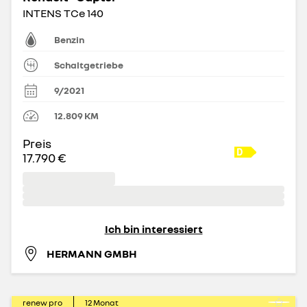
INTENS TCe 140
Benzin
Schaltgetriebe
9/2021
12.809
KM
Preis
17.790 €
Ich bin interessiert
HERMANN GMBH
renew pro
12
Monat