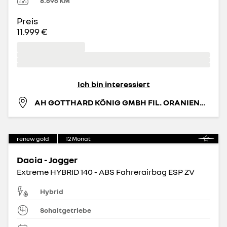
8.696
KM
Preis
11.999 €
Ich bin interessiert
AH GOTTHARD KÖNIG GMBH FIL. ORANIENBURG
renew gold
12
Monat
Dacia - Jogger
Extreme HYBRID 140 - ABS Fahrerairbag ESP ZV
Hybrid
Schaltgetriebe