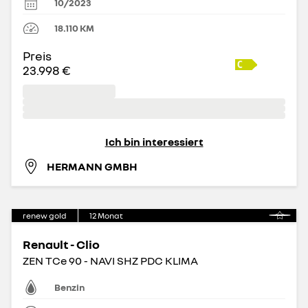
10/2023
18.110
KM
Preis
23.998 €
Ich bin interessiert
HERMANN GMBH
renew gold
12
Monat
Renault - Clio
ZEN TCe 90 - NAVI SHZ PDC KLIMA
Benzin