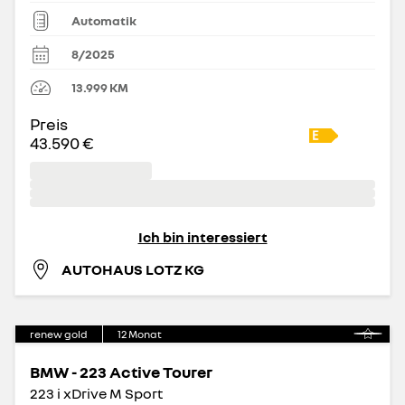
Automatik
8/2025
13.999
KM
Preis
43.590 €
Ich bin interessiert
AUTOHAUS LOTZ KG
renew gold
12
Monat
BMW - 223 Active Tourer
223 i xDrive M Sport