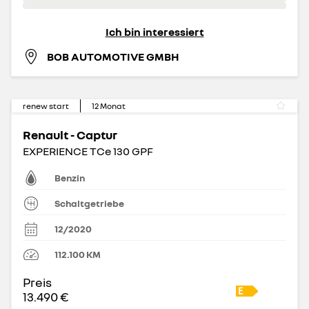
Ich bin interessiert
BOB AUTOMOTIVE GMBH
renew start
12
Monat
Renault - Captur
EXPERIENCE TCe 130 GPF
Benzin
Schaltgetriebe
12/2020
112.100
KM
Preis
13.490 €