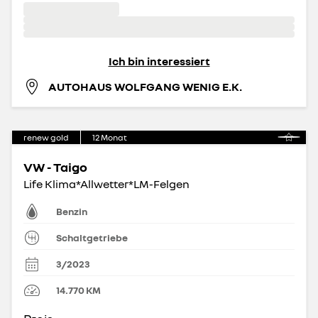
Ich bin interessiert
AUTOHAUS WOLFGANG WENIG E.K.
renew gold
12
Monat
VW - Taigo
Life Klima*Allwetter*LM-Felgen
Benzin
Schaltgetriebe
3/2023
14.770
KM