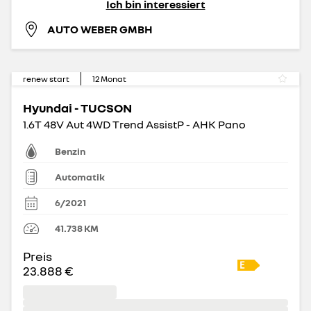
Ich bin interessiert
AUTO WEBER GMBH
renew start
12
Monat
Hyundai - TUCSON
1.6T 48V Aut 4WD Trend AssistP - AHK Pano
Benzin
Automatik
6/2021
41.738
KM
Preis
23.888 €