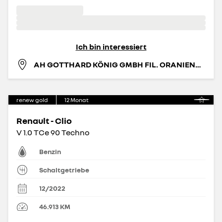
Ich bin interessiert
AH GOTTHARD KÖNIG GMBH FIL. ORANIENBURG
renew gold
12
Monat
Renault - Clio
V 1.0 TCe 90 Techno
Benzin
Schaltgetriebe
12/2022
46.913
KM