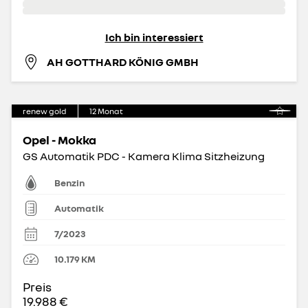
Ich bin interessiert
AH GOTTHARD KÖNIG GMBH
renew gold
12
Monat
Opel - Mokka
GS Automatik PDC - Kamera Klima Sitzheizung
Benzin
Automatik
7/2023
10.179
KM
Preis
19.988 €