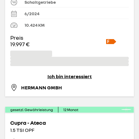
Schaltgetriebe
6/2024
10.424
KM
Preis
19.997 €
Ich bin interessiert
HERMANN GMBH
gesetzl. Gewährleistung
12
Monat
Cupra - Ateca
1.5 TSI OPF