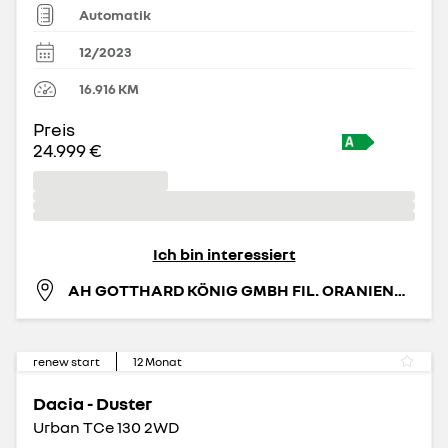
Automatik
12/2023
16.916
KM
Preis
24.999 €
Ich bin interessiert
AH GOTTHARD KÖNIG GMBH FIL. ORANIENBURG
renew start
12
Monat
Dacia - Duster
Urban TCe 130 2WD