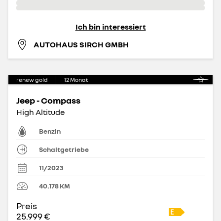
Ich bin interessiert
AUTOHAUS SIRCH GMBH
renew gold
12
Monat
Jeep - Compass
High Altitude
Benzin
Schaltgetriebe
11/2023
40.178
KM
Preis
25.999 €