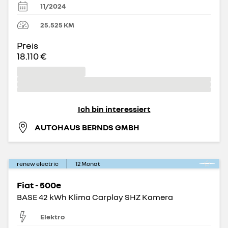
11/2024
25.525
KM
Preis
18.110 €
Ich bin interessiert
AUTOHAUS BERNDS GMBH
renew electric
12
Monat
Fiat - 500e
BASE 42 kWh Klima Carplay SHZ Kamera
Elektro