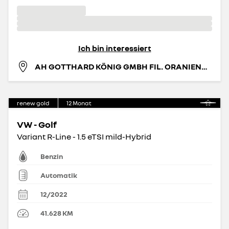
Ich bin interessiert
AH GOTTHARD KÖNIG GMBH FIL. ORANIENBURG
renew gold
12
Monat
VW - Golf
Variant R-Line - 1.5 eTSI mild-Hybrid
Benzin
Automatik
12/2022
41.628
KM