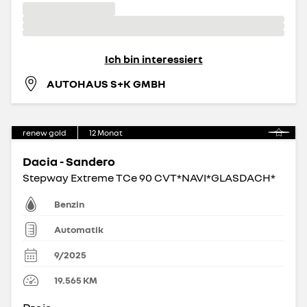
Ich bin interessiert
AUTOHAUS S+K GMBH
renew gold
12
Monat
Dacia - Sandero
Stepway Extreme TCe 90 CVT*NAVI*GLASDACH*
Benzin
Automatik
9/2025
19.565
KM