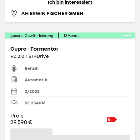
Ich bin interessiert
AH ERWIN FISCHER GMBH
gesetzl. Gewährleistung
12
Monat
Cupra - Formentor
VZ 2.0 TSI 4Drive
Benzin
Automatik
2/2022
53.254
KM
Preis
29.590 €