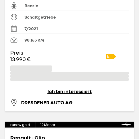
Benzin
Schaltgetriebe
7/2021
98.165
KM
Preis
13.990 €
Ich bin interessiert
DRESDENER AUTO AG
renew gold
12
Monat
Renault - Clio