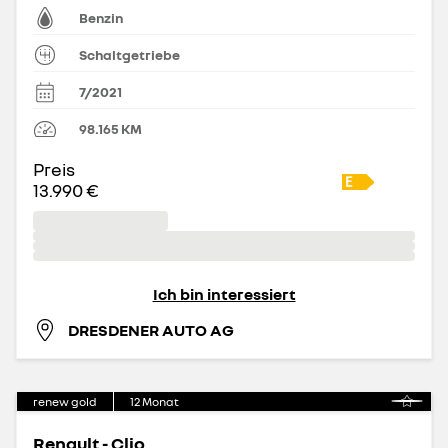
Benzin
Schaltgetriebe
7/2021
98.165
KM
Preis
13.990 €
Ich bin interessiert
DRESDENER AUTO AG
renew gold
12
Monat
Renault - Clio