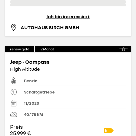
Ich bin interessiert
AUTOHAUS SIRCH GMBH
renew gold
12
Monat
Jeep - Compass
High Altitude
Benzin
Schaltgetriebe
11/2023
40.178
KM
Preis
25.999 €