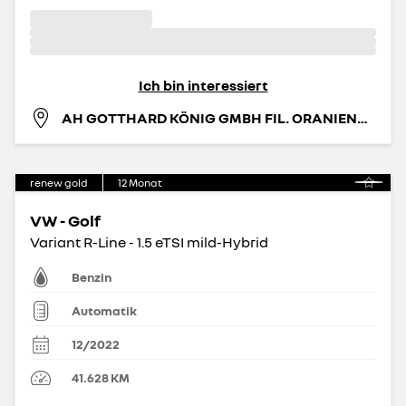
Ich bin interessiert
AH GOTTHARD KÖNIG GMBH FIL. ORANIENBURG
renew gold
12
Monat
VW - Golf
Variant R-Line - 1.5 eTSI mild-Hybrid
Benzin
Automatik
12/2022
41.628
KM