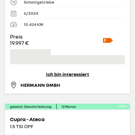
Schaltgetriebe
6/2024
10.424
KM
Preis
19.997 €
Ich bin interessiert
HERMANN GMBH
gesetzl. Gewährleistung
12
Monat
Cupra - Ateca
1.5 TSI OPF