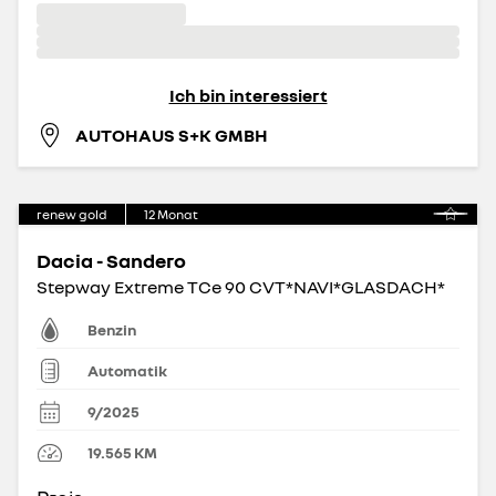
Ich bin interessiert
AUTOHAUS S+K GMBH
renew gold
12
Monat
Dacia - Sandero
Stepway Extreme TCe 90 CVT*NAVI*GLASDACH*
Benzin
Automatik
9/2025
19.565
KM