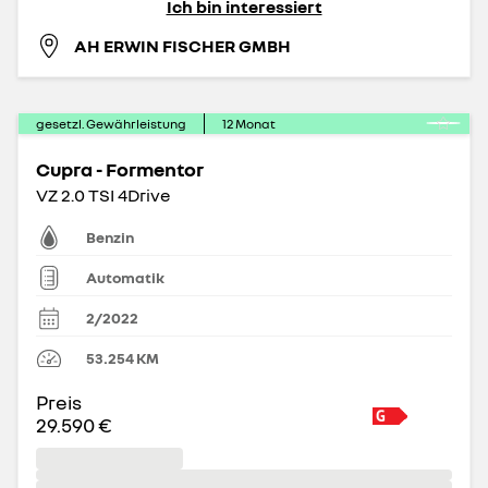
Ich bin interessiert
AH ERWIN FISCHER GMBH
gesetzl. Gewährleistung
12
Monat
Cupra - Formentor
VZ 2.0 TSI 4Drive
Benzin
Automatik
2/2022
53.254
KM
Preis
29.590 €