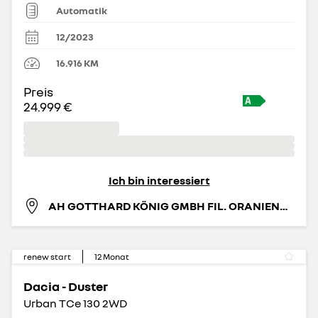
Automatik
12/2023
16.916
KM
Preis
24.999 €
Ich bin interessiert
AH GOTTHARD KÖNIG GMBH FIL. ORANIENBURG
renew start
12
Monat
Dacia - Duster
Urban TCe 130 2WD