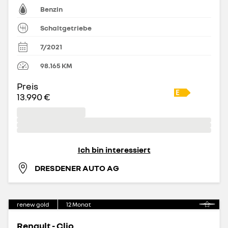
Benzin
Schaltgetriebe
7/2021
98.165
KM
Preis
13.990 €
Ich bin interessiert
DRESDENER AUTO AG
renew gold
12
Monat
Renault - Clio