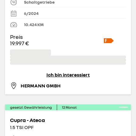
Schaltgetriebe
6/2024
10.424
KM
Preis
19.997 €
Ich bin interessiert
HERMANN GMBH
gesetzl. Gewährleistung
12
Monat
Cupra - Ateca
1.5 TSI OPF