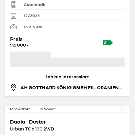
Automatik
12/2023
16.916
KM
Preis
24.999 €
Ich bin interessiert
AH GOTTHARD KÖNIG GMBH FIL. ORANIENBURG
renew start
12
Monat
Dacia - Duster
Urban TCe 130 2WD