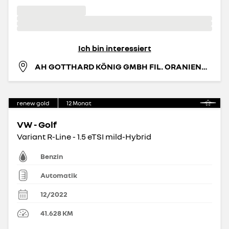
Ich bin interessiert
AH GOTTHARD KÖNIG GMBH FIL. ORANIENBURG
renew gold
12
Monat
VW - Golf
Variant R-Line - 1.5 eTSI mild-Hybrid
Benzin
Automatik
12/2022
41.628
KM