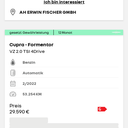
Ich bin interessiert
AH ERWIN FISCHER GMBH
gesetzl. Gewährleistung
12
Monat
Cupra - Formentor
VZ 2.0 TSI 4Drive
Benzin
Automatik
2/2022
53.254
KM
Preis
29.590 €