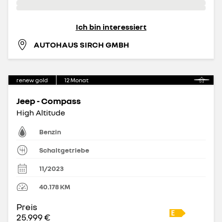
Ich bin interessiert
AUTOHAUS SIRCH GMBH
renew gold
12
Monat
Jeep - Compass
High Altitude
Benzin
Schaltgetriebe
11/2023
40.178
KM
Preis
25.999 €