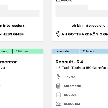
in interessiert
Ich bin interessiert
N HESS GMBH
istung
12
Monat
renew electric
12
Monat
rmentor
Renault - R 4
ive
Elektro
k
Automatik
10/2025
10.000
KM