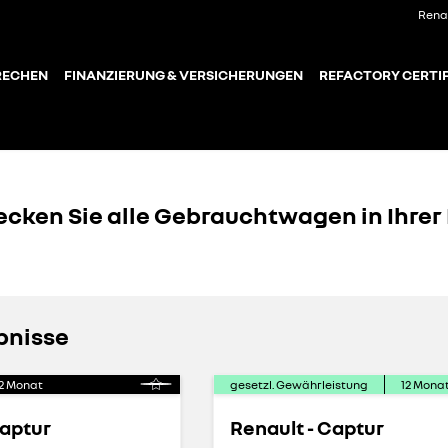
Rena
RECHEN
FINANZIERUNG & VERSICHERUNGEN
REFACTORY CERTIF
ecken Sie alle Gebrauchtwagen in Ihrer
bnisse
2
Monat
gesetzl. Gewährleistung
12
Mona
Captur
Renault - Captur