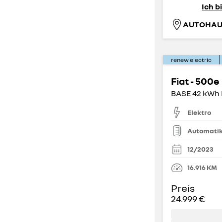
3
4
Ich b
(
347
)
(
697
)
AUTOHAU
5
(
6.362
)
renew electric
Kofferraumvolumen (Liter)
Fiat - 500e
0 Liter
2.300 Liter
Elektro
Automati
12/2023
16.916
KM
Preis
24.999 €