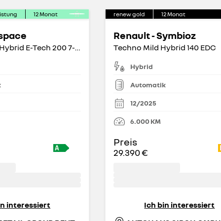
istung
12
Monat
renew gold
12
Monat
Espace
Renault - Symbioz
6 Techno Full Hybrid E-Tech 200 7- Sitzer
Techno Mild Hybrid 140 EDC
Hybrid
k
Automatik
12/2025
6.000
KM
Preis
29.390 €
in interessiert
Ich bin interessiert