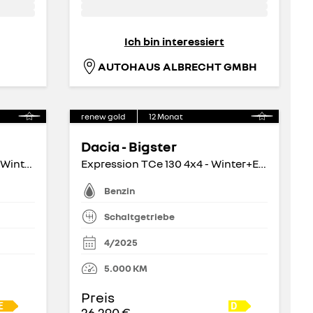
Ich bin interessiert
AUTOHAUS ALBRECHT GMBH
renew gold
12
Monat
Dacia - Bigster
TCe 160 INITIALE Automatik - Winter Paket
Expression TCe 130 4x4 - Winter+Easyp.Navi
Benzin
Schaltgetriebe
4/2025
5.000
KM
Preis
26.290 €