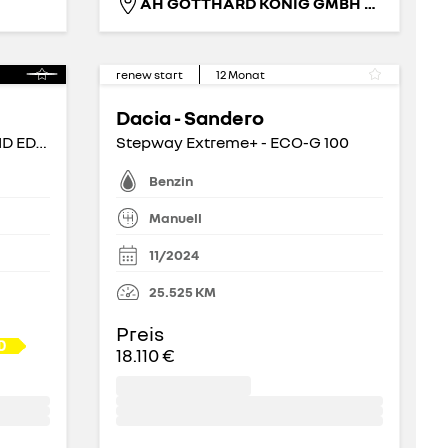
AH GOTTHARD KÖNIG GMBH FIL. ORANIENBURG
renew start
12
Monat
Dacia - Sandero
TECHNO TCe 140 MILD-HYBRID EDC - Apple CarPlay BT
Stepway Extreme+ - ECO-G 100
Benzin
Manuell
11/2024
25.525
KM
Preis
18.110 €