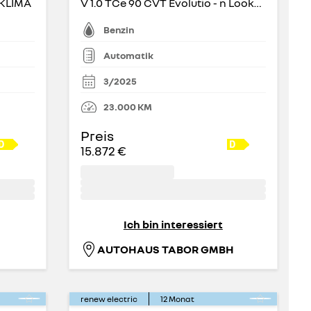
 KLIMA
V 1.0 TCe 90 CVT Evolutio - n LookP+ PDC Temp Evolution
Benzin
Automatik
3/2025
23.000
KM
Preis
15.872 €
Ich bin interessiert
AUTOHAUS TABOR GMBH
renew electric
12
Monat