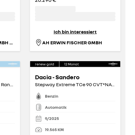
Ich bin interessiert
AH GOTTHARD KÖNIG GMBH FIL. ZOSSEN
AH ERWIN FISCHER GMBH
renew gold
12
Monat
Dacia - Sandero
4 E-Tech Techno 150 Comfort Range ele. Heckkl.
Stepway Extreme TCe 90 CVT*NAVI*GLASDACH*
Benzin
Automatik
9/2025
19.565
KM