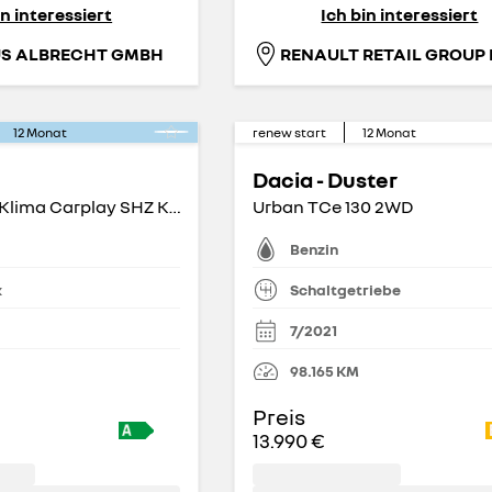
in interessiert
Ich bin interessiert
S ALBRECHT GMBH
12
Monat
renew start
12
Monat
Dacia - Duster
BASE 42 kWh Klima Carplay SHZ Kamera
Urban TCe 130 2WD
Benzin
k
Schaltgetriebe
7/2021
98.165
KM
Preis
13.990 €