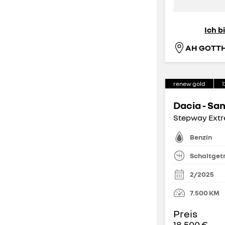
Ich b
renew gold
1
Dacia - Sa
Stepway Extr
Benzin
Schaltget
2/2025
7.500
KM
Preis
18.500 €