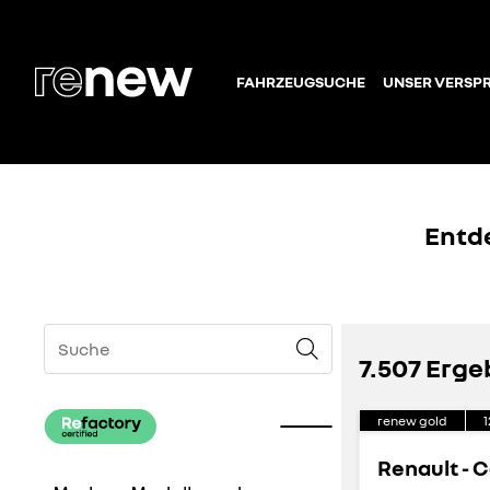
FAHRZEUGSUCHE
UNSER VERSP
Entd
7.507 Erge
renew gold
1
Renault - 