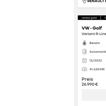
0
2
(
25
)
(
166
)
3
4
renew gold
1
(
226
)
(
786
)
VW - Golf
5
6
Variant R-Line
(
5.990
)
(
17
)
Benzin
7
8
(
214
)
(
62
)
Automati
12/2022
9
(
21
)
41.628
KM
Preis
Anzahl der Türen
26.990 €
0
2
(
10
)
(
78
)