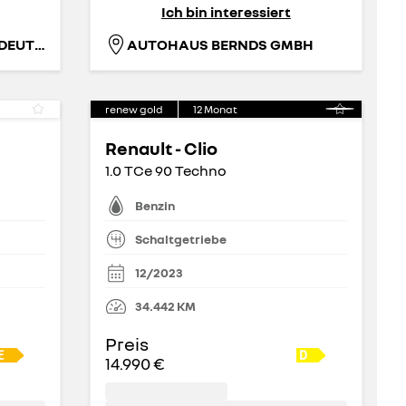
Ich bin interessiert
RENAULT RETAIL GROUP DEUTSCHLAND GMBH
AUTOHAUS BERNDS GMBH
renew gold
12
Monat
Renault - Clio
1.0 TCe 90 Techno
Benzin
Schaltgetriebe
12/2023
34.442
KM
Preis
14.990 €