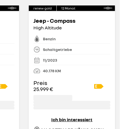
renew gold
12
Monat
Jeep - Compass
High Altitude
Benzin
Schaltgetriebe
11/2023
40.178
KM
Preis
25.999 €
Ich bin interessiert