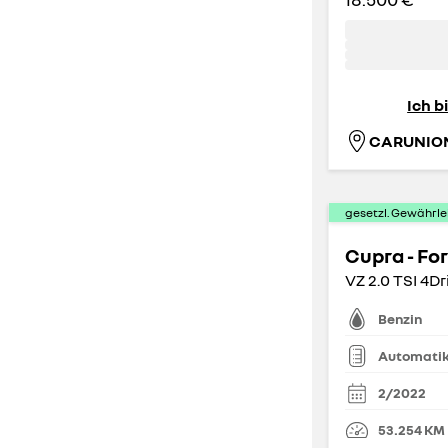
Ich b
CARUNIO
gesetzl. Gewährle
Cupra - Fo
VZ 2.0 TSI 4Dr
Benzin
Automati
2/2022
53.254
KM