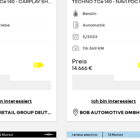
EVOLUTION TCe 140 - CARPLAY SHZ PDC
TECHNO TCe 140 - NAVI PDC
Benzin
riebe
Automatik
3/2023
116.569
KM
Preis
14.666 €
in interessiert
Ich bin interessiert
RENAULT RETAIL GROUP DEUTSCHLAND GMBH
BOB AUTOMOTIVE GMBH
2
Monat
renew electric
12
Monat