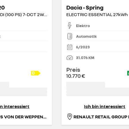
20
Dacia - Spring
(MY25) 1.0 T-GDI (100 PS) 7-DCT 2WD Prime
Elektro
k
Automatik
6/2023
31.076
KM
Preis
10.770 €
in interessiert
Ich bin interessiert
AUTOHAUS VON DER WEPPEN GMBH & CO. KG