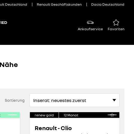
ult Deutschland
Renault Geschäftskunden
Dacia Deutschland
IED
Ankaufservice
Favoriten
 Nähe
Sortierung
t
renew gold
12
Monat
Renault - Clio