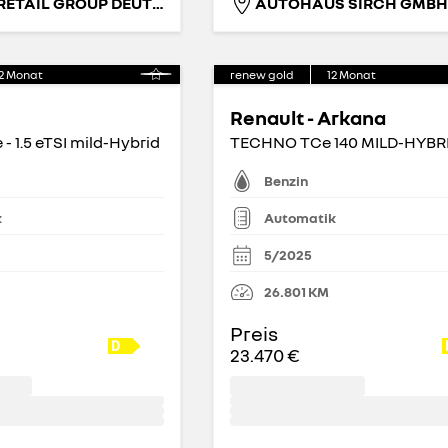
RENAULT RETAIL GROUP DEUTSCHLAND GMBH
AUTOHAUS SIRCH GMBH
2
Monat
renew gold
12
Monat
Renault - Arkana
 - 1.5 eTSI mild-Hybrid
Benzin
k
Automatik
5/2025
26.801
KM
Preis
23.470 €