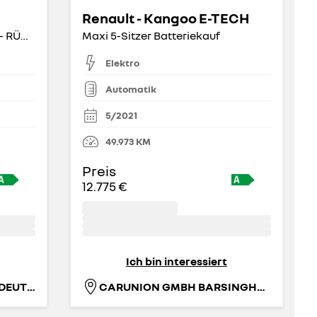
Renault - Kangoo E-TECH
ELECTRIC ESSENTIAL 27kWh - RÜCKFAHRKAMERA
Maxi 5-Sitzer Batteriekauf
Elektro
Automatik
5/2021
49.973
KM
Preis
12.775 €
Ich bin interessiert
RENAULT RETAIL GROUP DEUTSCHLAND GMBH
CARUNION GMBH BARSINGHAUSEN