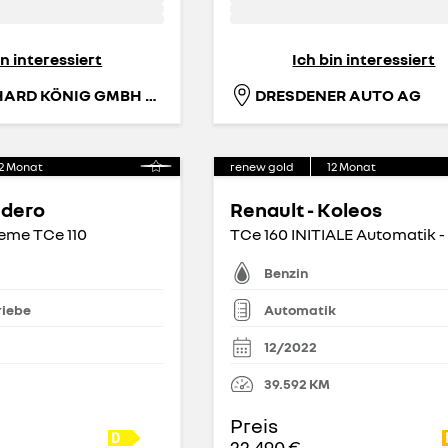
in interessiert
Ich bin interessiert
AH GOTTHARD KÖNIG GMBH FIL. ORANIENBURG
DRESDENER AUTO AG
2
Monat
renew gold
12
Monat
ndero
Renault - Koleos
eme TCe 110
Benzin
riebe
Automatik
12/2022
39.592
KM
Preis
22.490 €