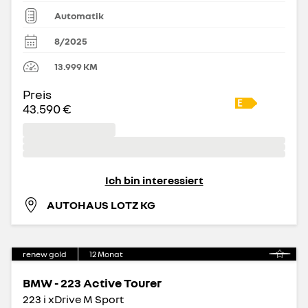
Automatik
8/2025
13.999
KM
Preis
43.590 €
Ich bin interessiert
AUTOHAUS LOTZ KG
renew gold
12
Monat
BMW - 223 Active Tourer
223 i xDrive M Sport