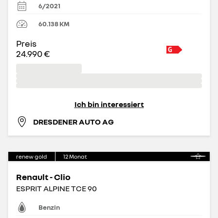
6/2021
60.138
KM
Preis
24.990 €
Ich bin interessiert
DRESDENER AUTO AG
renew gold
12
Monat
Renault - Clio
ESPRIT ALPINE TCE 90
Benzin