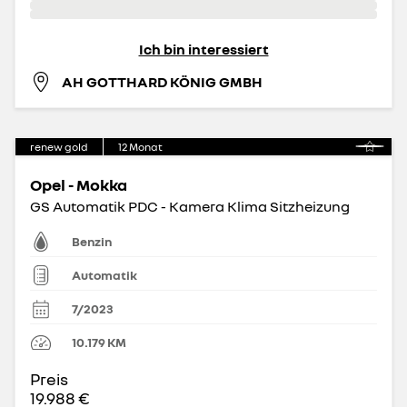
Ich bin interessiert
AH GOTTHARD KÖNIG GMBH
renew gold
12
Monat
Opel - Mokka
GS Automatik PDC - Kamera Klima Sitzheizung
Benzin
Automatik
7/2023
10.179
KM
Preis
19.988 €