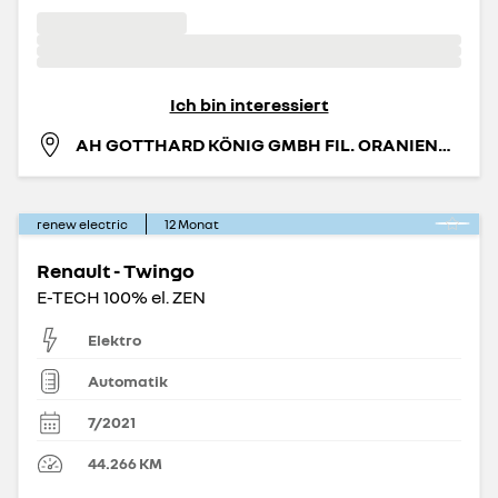
Ich bin interessiert
AH GOTTHARD KÖNIG GMBH FIL. ORANIENBURG
renew electric
12
Monat
Renault - Twingo
E-TECH 100% el. ZEN
Elektro
Automatik
7/2021
44.266
KM