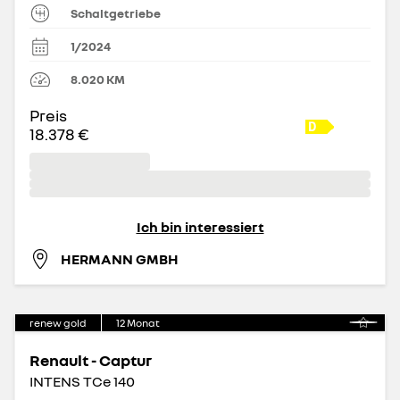
Schaltgetriebe
1/2024
8.020
KM
Preis
18.378 €
Ich bin interessiert
HERMANN GMBH
renew gold
12
Monat
Renault - Captur
INTENS TCe 140