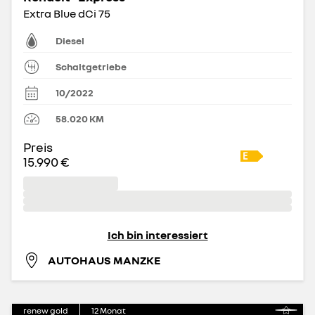
Extra Blue dCi 75
Diesel
Schaltgetriebe
10/2022
58.020
KM
Preis
15.990 €
Ich bin interessiert
AUTOHAUS MANZKE
renew gold
12
Monat