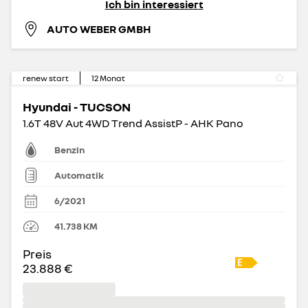
Ich bin interessiert
AUTO WEBER GMBH
renew start
12
Monat
Hyundai - TUCSON
1.6T 48V Aut 4WD Trend AssistP - AHK Pano
Benzin
Automatik
6/2021
41.738
KM
Preis
23.888 €