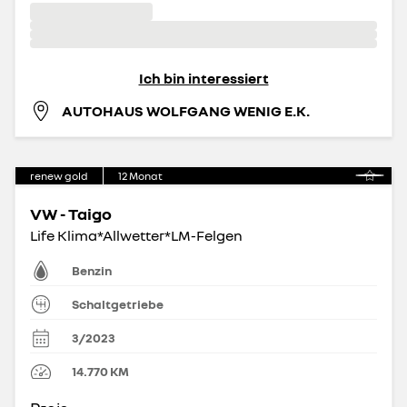
Ich bin interessiert
AUTOHAUS WOLFGANG WENIG E.K.
renew gold
12
Monat
VW - Taigo
Life Klima*Allwetter*LM-Felgen
Benzin
Schaltgetriebe
3/2023
14.770
KM