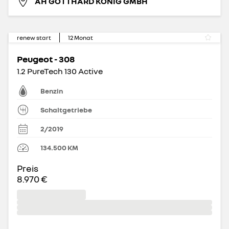
AH GOTTHARD KÖNIG GMBH
renew start
12
Monat
Peugeot - 308
1.2 PureTech 130 Active
Benzin
Schaltgetriebe
2/2019
134.500
KM
Preis
8.970 €