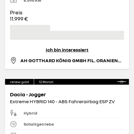
8.696
KM
Preis
11.999 €
Ich bin interessiert
AH GOTTHARD KÖNIG GMBH FIL. ORANIENBURG
renew gold
12
Monat
Dacia - Jogger
Extreme HYBRID 140 - ABS Fahrerairbag ESP ZV
Hybrid
Schaltgetriebe