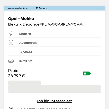
renew electric
12
Monat
Opel - Mokka
Elektrik Elegance *KLIMA*CARPLAY*CAM
Elektro
Automatik
12/2023
8.741
KM
Preis
26.999 €
Ich bin interessiert