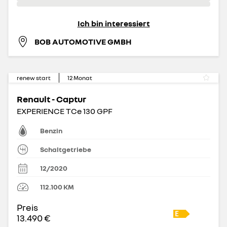
Ich bin interessiert
BOB AUTOMOTIVE GMBH
renew start
12
Monat
Renault - Captur
EXPERIENCE TCe 130 GPF
Benzin
Schaltgetriebe
12/2020
112.100
KM
Preis
13.490 €