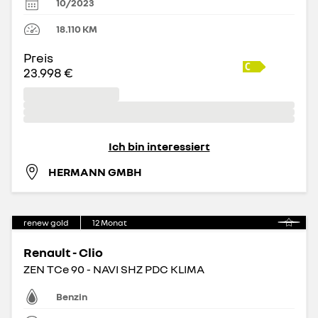
10/2023
18.110
KM
Preis
23.998 €
Ich bin interessiert
HERMANN GMBH
renew gold
12
Monat
Renault - Clio
ZEN TCe 90 - NAVI SHZ PDC KLIMA
Benzin