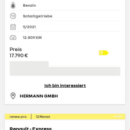
Benzin
Schaltgetriebe
9/2021
12.809
KM
Preis
17.790 €
Ich bin interessiert
HERMANN GMBH
renew pro
12
Monat
Renault - Express