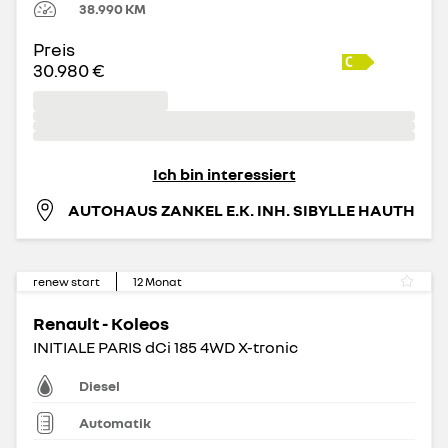
38.990
KM
Preis
30.980 €
Ich bin interessiert
AUTOHAUS ZANKEL E.K. INH. SIBYLLE HAUTH
renew start
12
Monat
Renault - Koleos
INITIALE PARIS dCi 185 4WD X-tronic
Diesel
Automatik