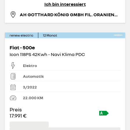
Ich bin interessiert
AH GOTTHARD KÖNIG GMBH FIL. ORANIENBURG
renew electric
12
Monat
Fiat - 500e
Icon 118PS 42Kwh - Navi Klima PDC
Elektro
Automatik
3/2022
22.000
KM
Preis
17.991 €